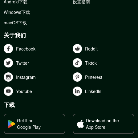
Android下载
设置指南
Windows下载
macOS下载
关于我们
Facebook
Reddit
Twitter
Tiktok
Instagram
Pinterest
Youtube
Linkedln
下载
Get it on
Download on the
Google Play
App Store